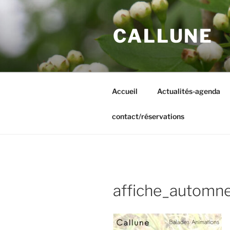
Aller
au
CALLUNE
contenu
principal
Accueil
Actualités-agenda
contact/réservations
affiche_automn