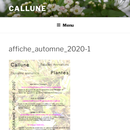
Aller
CALLUNE
au
contenu
principal
Menu
affiche_automne_2020-1