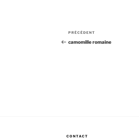
Navigation
Article
PRÉCÉDENT
de
précédent
camomille romaine
l’article
CONTACT