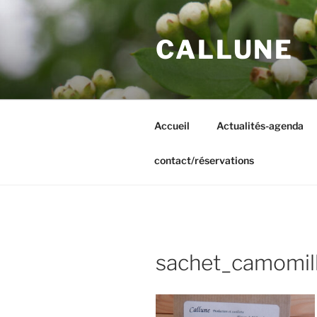
Aller
au
CALLUNE
contenu
principal
Accueil
Actualités-agenda
contact/réservations
sachet_camomil