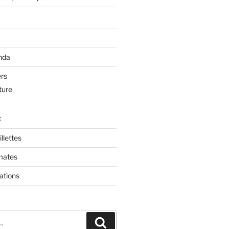
nda
ers
ture
c
llettes
mates
ations
Recherche