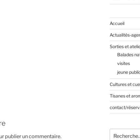
Accueil
Actualités-age
Sorties et ateli
Balades na
visites
jeune publi
Cultures et cuei
Tisanes et aro
contact/réserv
re
Recherche
r publier un commentaire.
pour