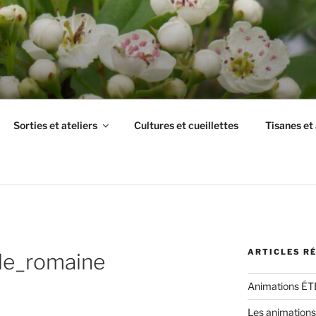
Sorties et ateliers
Cultures et cueillettes
Tisanes et
ARTICLES R
le_romaine
Animations ÉT
Les animations